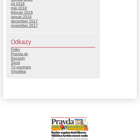
júl 2018
máj 2018
február 2018
január 2018
december 2017
november 2017
Odkazy
Fotky
Pravda.sk
Recepty
Šport
TV program
Vinotéka