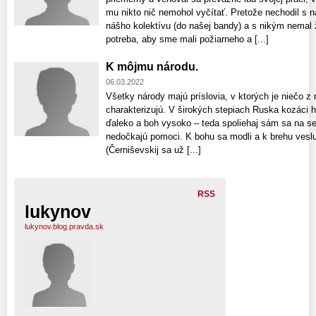
mu nikto nič nemohol vyčítať. Pretože nechodil s 
nášho kolektívu (do našej bandy) a s nikým nemal 
potreba, aby sme mali požiarneho a [...]
K môjmu národu.
06.03.2022
Všetky národy majú príslovia, v ktorých je niečo z 
charakterizujú. V širokých stepiach Ruska kozáci 
ďaleko a boh vysoko – teda spoliehaj sám sa na seb
nedočkajú pomoci. K bohu sa modli a k brehu veslu
(Černiševskij sa už [...]
RSS
lukynov
lukynov.blog.pravda.sk