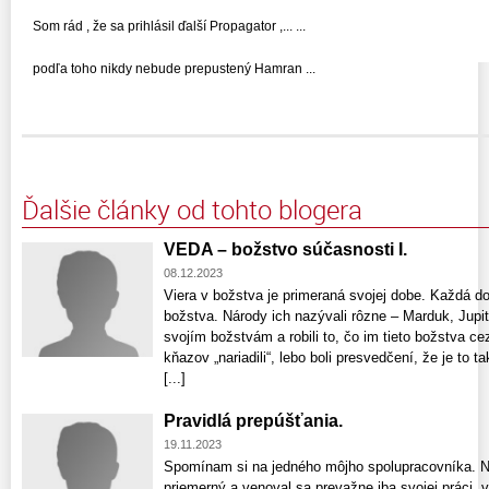
Som rád , že sa prihlásil ďalší Propagator ,... ...
podľa toho nikdy nebude prepustený Hamran ...
Ďalšie články od tohto blogera
VEDA – božstvo súčasnosti I.
08.12.2023
Viera v božstva je primeraná svojej dobe. Každá d
božstva. Národy ich nazývali rôzne – Marduk, Jupite
svojím božstvám a robili to, čo im tieto božstva ce
kňazov „nariadili“, lebo boli presvedčení, že je to
[...]
Pravidlá prepúšťania.
19.11.2023
Spomínam si na jedného môjho spolupracovníka. Ni
priemerný a venoval sa prevažne iba svojej práci, 