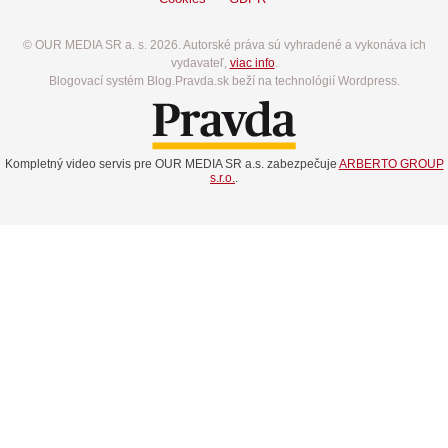
© OUR MEDIA SR a. s. 2026. Autorské práva sú vyhradené a vykonáva ich
vydavateľ,
viac info
.
Blogovací systém Blog.Pravda.sk beží na technológií Wordpress.
Kompletný video servis pre OUR MEDIA SR a.s. zabezpečuje
ARBERTO GROUP
s.r.o.
.