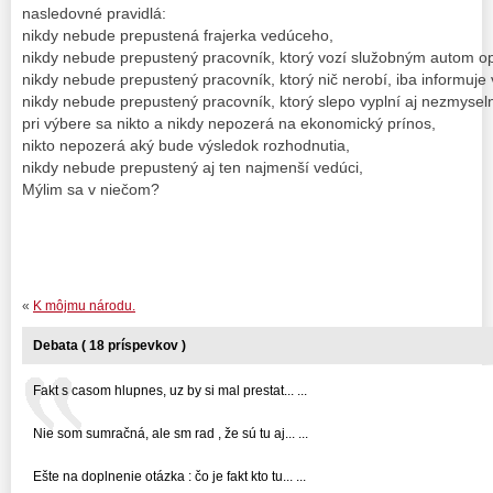
nasledovné pravidlá:
nikdy nebude prepustená frajerka vedúceho,
nikdy nebude prepustený pracovník, ktorý vozí služobným autom 
nikdy nebude prepustený pracovník, ktorý nič nerobí, iba informuje
nikdy nebude prepustený pracovník, ktorý slepo vyplní aj nezmysel
pri výbere sa nikto a nikdy nepozerá na ekonomický prínos,
nikto nepozerá aký bude výsledok rozhodnutia,
nikdy nebude prepustený aj ten najmenší vedúci,
Mýlim sa v niečom?
«
K môjmu národu.
Debata ( 18 príspevkov )
Fakt s casom hlupnes, uz by si mal prestat... ...
Nie som sumračná, ale sm rad , že sú tu aj... ...
Ešte na doplnenie otázka : čo je fakt kto tu... ...