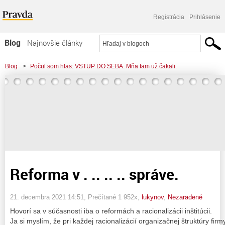
Registrácia
Prihlásenie
Blog
Najnovšie články
Najčítanejšie články
Blog
>
Počul som hlas: VSTUP DO SEBA. Mňa tam už čakali.
Najkomentovanejšie články
>
Reforma v . .. .. .. správe.
Zoznam blogov
Komerčné blogy
Reforma v . .. .. .. správe.
21. decembra 2021 14:51
, Prečítané 1 952x,
lukynov
,
Nezaradené
Hovorí sa v súčasnosti iba o reformách a racionalizácii inštitúcii.
Ja si myslím, že pri každej racionalizácií organizačnej štruktúry firm